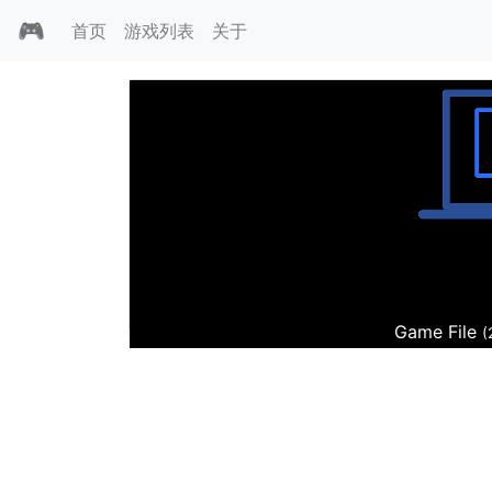
🎮
首页
游戏列表
关于
不给糖就捣蛋
Game File
(