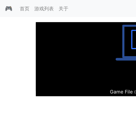
🎮
首页
游戏列表
关于
圣诞残杀
Game File
(