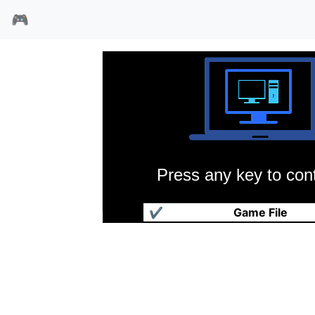
🎮
Press any key to cont
埃及统治者
✔
Game File