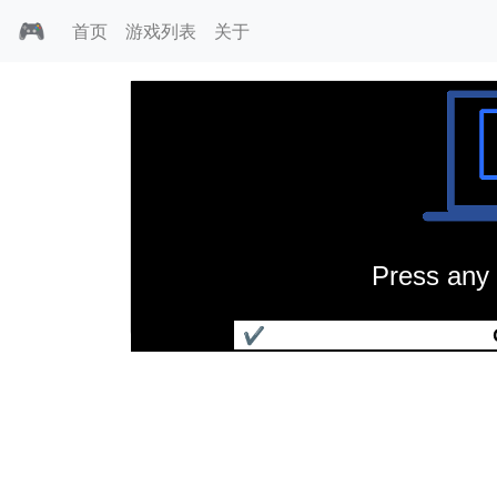
🎮
首页
游戏列表
关于
Press any 
法兰克疯狂复仇
✔