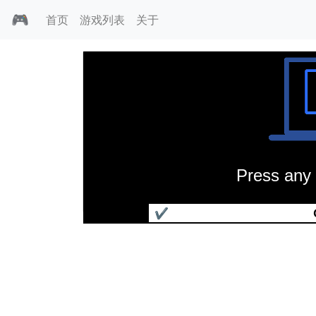
🎮
首页
游戏列表
关于
Press any 
空战黑骑士
✔