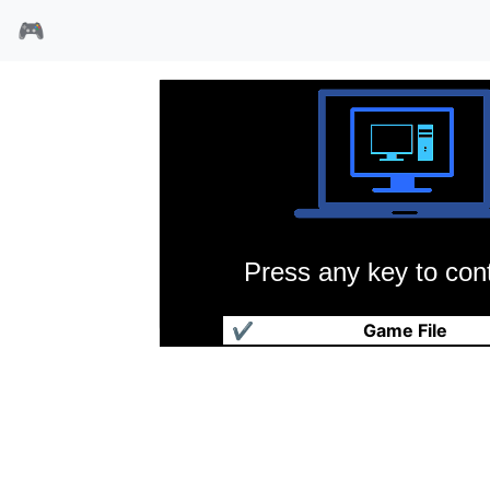
🎮
Press any key to cont
第4日伊卡洛斯
✔
Game File