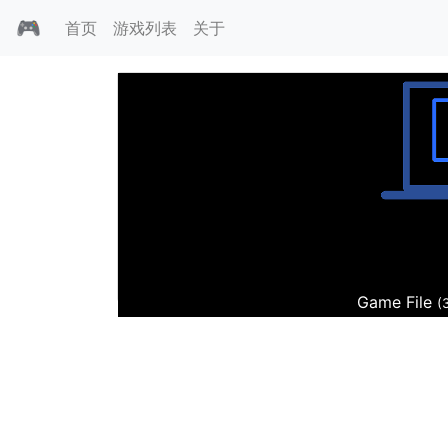
🎮
首页
游戏列表
关于
马场大亨
Game File
(