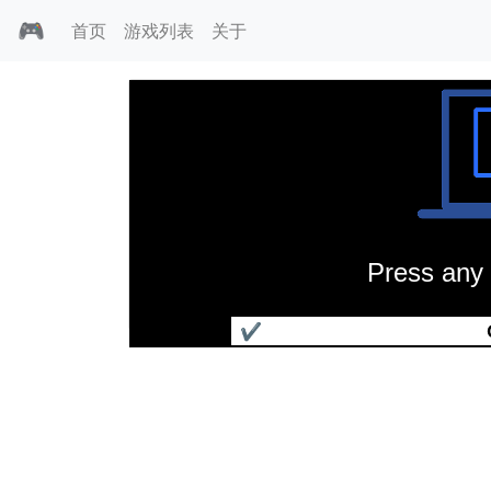
🎮
首页
游戏列表
关于
Press any 
龙穴历险记2
✔