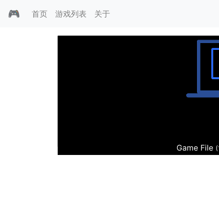
🎮
首页
游戏列表
关于
龙霸三合会资料片
Game File
(