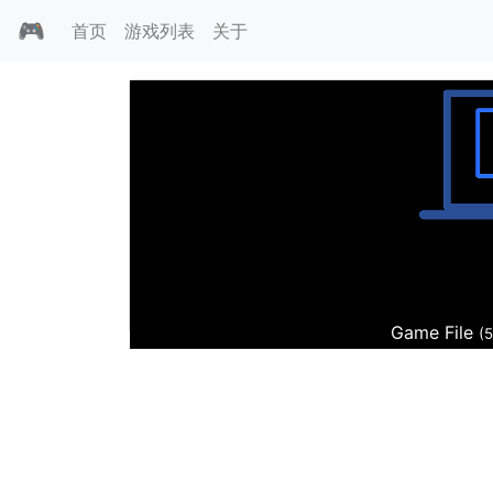
🎮
首页
游戏列表
关于
1942特种部队
Game File
(